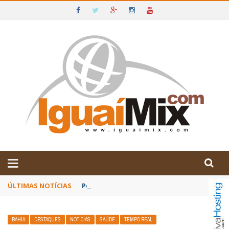
DE IGUAÍ E SUDOESTE DA BAHIA
ÚLTIMAS NOTÍCIAS
Poetas baianos representam o Brasil no XX
BAHIA
DESTAQUES
NOTÍCIAS
SAÚDE
TEMPO REAL