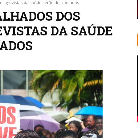
res grevistas da saúde serão descontados
ALHADOS DOS
EVISTAS DA SAÚDE
TADOS