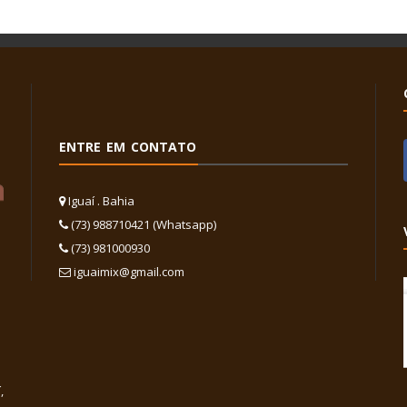
ENTRE EM CONTATO
Iguaí . Bahia
(73) 988710421 (Whatsapp)
(73) 981000930
iguaimix@gmail.com
,