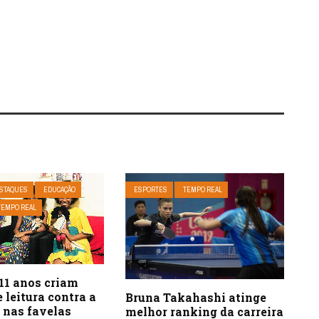
STAQUES
EDUCAÇÃO
ESPORTES
TEMPO REAL
TEMPO REAL
11 anos criam
e leitura contra a
Bruna Takahashi atinge
 nas favelas
melhor ranking da carreira