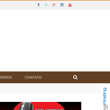
VÍDEOS
CONTATO
olômbia