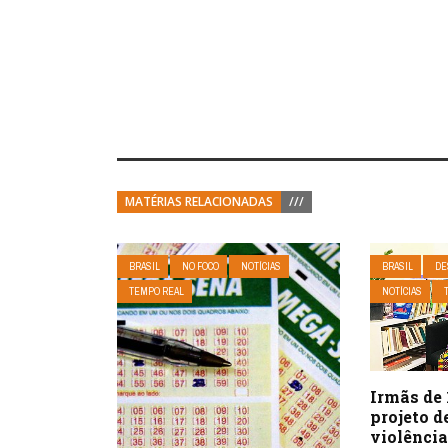
MATÉRIAS RELACIONADAS
///
BRASIL
NO FOCO
NOTÍCIAS
BRASIL
DE
TEMPO REAL
NOTÍCIAS
Irmãs de 
projeto d
violência