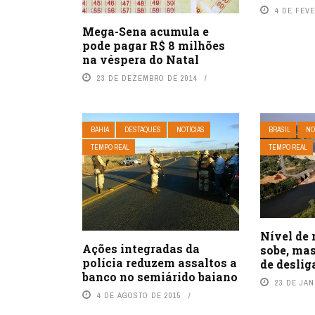
4 DE FEVE
Mega-Sena acumula e
pode pagar R$ 8 milhões
na véspera do Natal
23 DE DEZEMBRO DE 2014
BAHIA
DESTAQUES
NOTÍCIAS
BRASIL
NO
TEMPO REAL
TEMPO REAL
Nível de 
Ações integradas da
sobe, ma
polícia reduzem assaltos a
de deslig
banco no semiárido baiano
23 DE JAN
4 DE AGOSTO DE 2015