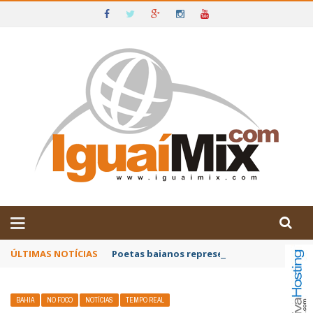
DE IGUAÍ E SUDOESTE DA BAHIA
ÚLTIMAS NOTÍCIAS
Poetas baianos representam o Brasil no XX
BAHIA
NO FOCO
NOTÍCIAS
TEMPO REAL