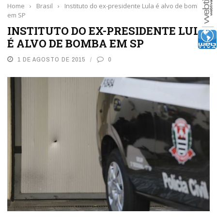
Home
›
Brasil
›
Instituto do ex-presidente Lula é alvo de bomba
em SP
INSTITUTO DO EX-PRESIDENTE LULA
É ALVO DE BOMBA EM SP
1 DE AGOSTO DE 2015
0