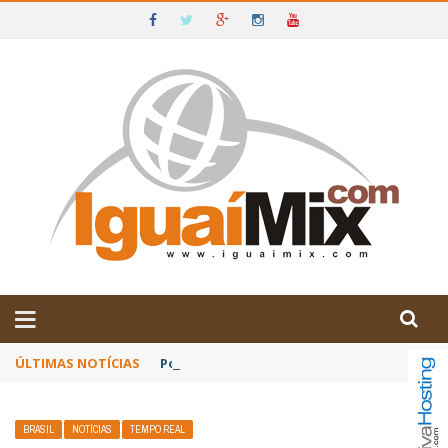
DE IGUAÍ E SUDOESTE DA BAHIA
ÚLTIMAS NOTÍCIAS
Poetas baianos representam o Brasil no XX
BRASIL
NOTÍCIAS
TEMPO REAL