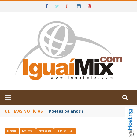
DE IGUAÍ E SUDOESTE DA BAHIA
ÚLTIMAS NOTÍCIAS
Poetas baianos representam o Brasil no XX
BRASIL
NO FOCO
NOTÍCIAS
TEMPO REAL