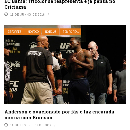
EC Bahia: Tricolor se reapresenta e já pensa no
Criciúma
11 DE JUNHO DE 2016
ESPORTES
NO FOCO
NOTÍCIAS
TEMPO REAL
Anderson é ovacionado por fãs e faz encarada
morna com Brunson
11 DE FEVEREIRO DE 2017