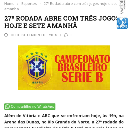
Home
›
Esportes
›
27ª Rodada abre com três jogos hoje e sete
amanhã
27ª RODADA ABRE COM TRÊS JOGOS
HOJE E SETE AMANHÃ
18 DE SETEMBRO DE 2015
0
Compartilhe no WhatsApp
Além de Vitória e ABC que se enfrentam hoje, às 19h, na
Arena das Dunas, no Rio Grande do Norte, a 27ª rodada do