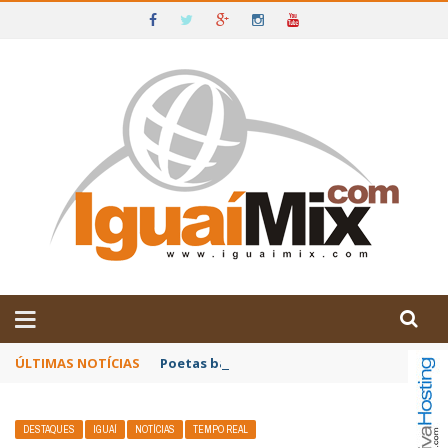
DE IGUAÍ E SUDOESTE DA BAHIA
ÚLTIMAS NOTÍCIAS
Poetas baianos representam o Brasil no XX
DESTAQUES
IGUAÍ
NOTÍCIAS
TEMPO REAL