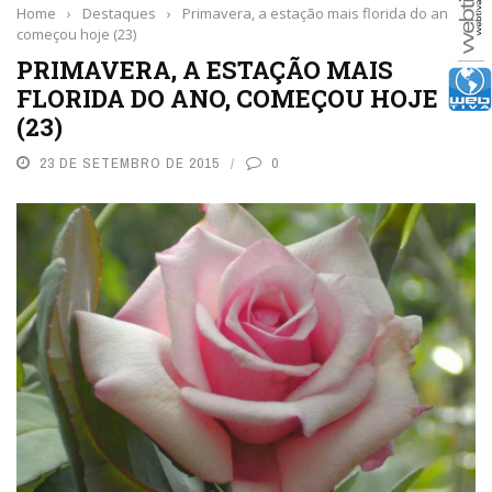
Home
›
Destaques
›
Primavera, a estação mais florida do ano,
começou hoje (23)
PRIMAVERA, A ESTAÇÃO MAIS
FLORIDA DO ANO, COMEÇOU HOJE
(23)
23 DE SETEMBRO DE 2015
0