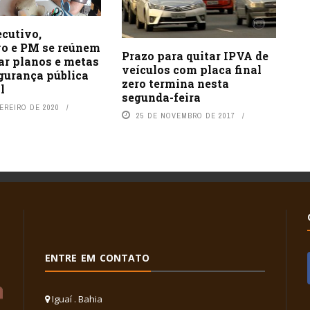
ecutivo,
vo e PM se reúnem
Prazo para quitar IPVA de
ar planos e metas
veículos com placa final
gurança pública
zero termina nesta
al
segunda-feira
EREIRO DE 2020
25 DE NOVEMBRO DE 2017
ENTRE EM CONTATO
Iguaí . Bahia