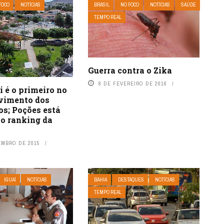
FOCO
NOTÍCIAS
BRASIL
NO FOCO
NOTÍCIAS
SAÚDE
TEMPO REAL
Guerra contra o Zika
8 DE FEVEREIRO DE 2016
 é o primeiro no
vimento dos
os; Poções está
no ranking da
EMBRO DE 2015
IGUAÍ
NOTÍCIAS
BAHIA
DESTAQUES
NOTÍCIAS
TEMPO REAL