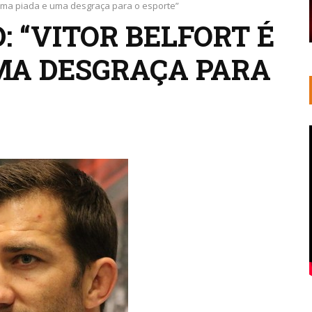
é uma piada e uma desgraça para o esporte”
 “VITOR BELFORT É
MA DESGRAÇA PARA