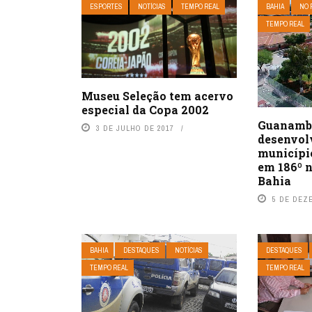
ESPORTES
NOTÍCIAS
TEMPO REAL
BAHIA
NO 
TEMPO REAL
Museu Seleção tem acervo
especial da Copa 2002
Guanambi
3 DE JULHO DE 2017
desenvol
municípi
em 186º 
Bahia
5 DE DEZ
BAHIA
DESTAQUES
NOTÍCIAS
DESTAQUES
TEMPO REAL
TEMPO REAL