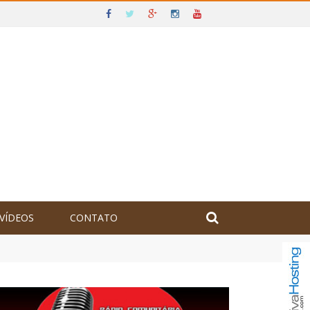
VÍDEOS
CONTATO
olômbia