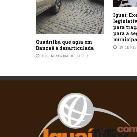
Iguaí: Ex
legislati
para traç
para a se
municip
Quadrilha que agia em
Banzaê é desarticulada
28 DE FEV
8 DE NOVEMBRO DE 2017