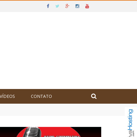
VÍDEOS
CONTATO
olômbia