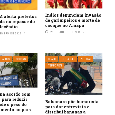
Índios denunciam invasão
 alerta prefeitos
de garimpeiros e morte de
da no repasse do
cacique no Amapá
decêndio
29 DE JULHO DE 2019
TEMBRO DE 2018
STAQUES
NOTÍCIAS
BRASIL
DESTAQUES
NOTÍCIAS
TEMPO REAL
na acordo com
 para reduzir
Bolsonaro põe humorista
ade o peso do
para dar entrevista e
imento no país
distribui bananas a