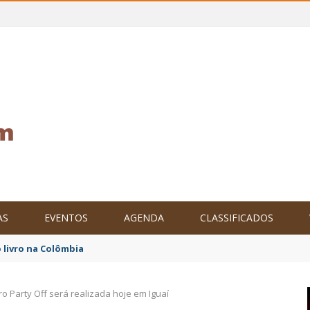
AS
EVENTOS
AGENDA
CLASSIFICADOS
tam o Brasil no XXIV Parlamento Internacional de Escritores, na C
ro Party Off será realizada hoje em Iguaí