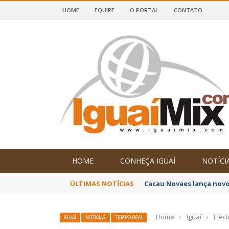
HOME
EQUIPE
O PORTAL
CONTATO
DE IGUAÍ E SUDOESTE DA BAHIA
HOME
CONHEÇA IGUAÍ
NOTÍCI
ÚLTIMAS NOTÍCIAS
Poetas baianos represen
Home
›
Iguaí
›
Elect
IGUAÍ
NOTÍCIAS
TEMPO REAL