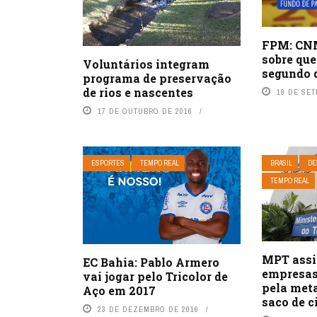
FPM: CNM
sobre que
Voluntários integram
segundo 
programa de preservação
de rios e nascentes
19 DE SE
17 DE OUTUBRO DE 2016
ESPORTES
TEMPO REAL
BRASIL
DE
TEMPO REAL
MPT assi
EC Bahia: Pablo Armero
empresas
vai jogar pelo Tricolor de
pela met
Aço em 2017
saco de c
23 DE DEZEMBRO DE 2016