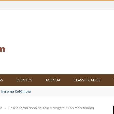
AS
EVENTOS
AGENDA
CLASSIFICADOS
tam o Brasil no XXIV Parlamento Internacional de Escritores, na C
ia
›
Polícia fecha rinha de galo e resgata 21 animais feridos