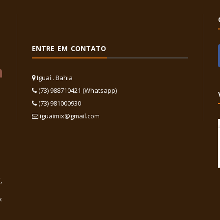
ENTRE EM CONTATO
Iguaí . Bahia
(73) 988710421 (Whatsapp)
(73) 981000930
iguaimix@gmail.com
,
x