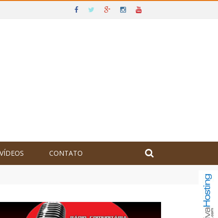
VÍDEOS
CONTATO
olômbia