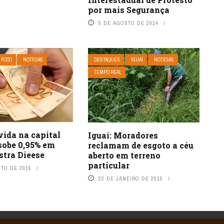
por mais Segurança
5 DE AGOSTO DE 2014
 FOCO
NOTÍCIAS
DESTAQUES
IGUAÍ
NOTÍCIAS
TEMPO REAL
vida na capital
Iguaí: Moradores
sobe 0,95% em
reclamam de esgoto a céu
stra Dieese
aberto em terreno
particular
STO DE 2015
22 DE JANEIRO DE 2015