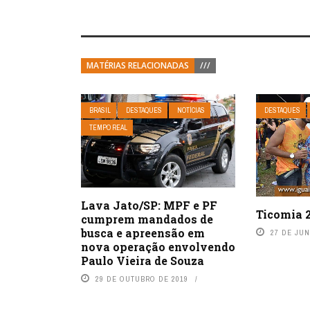
MATÉRIAS RELACIONADAS
///
BRASIL
DESTAQUES
NOTÍCIAS
DESTAQUES
TEMPO REAL
Lava Jato/SP: MPF e PF
Ticomia 2
cumprem mandados de
busca e apreensão em
27 DE JU
nova operação envolvendo
Paulo Vieira de Souza
29 DE OUTUBRO DE 2019