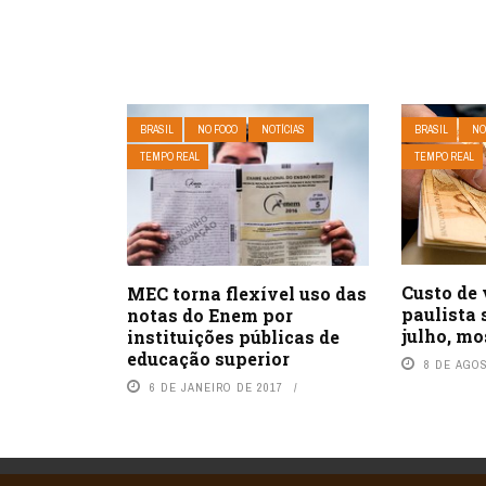
BRASIL
NO FOCO
NOTÍCIAS
BRASIL
NO
TEMPO REAL
TEMPO REAL
Custo de 
MEC torna flexível uso das
paulista 
notas do Enem por
julho, mo
instituições públicas de
educação superior
8 DE AGO
6 DE JANEIRO DE 2017