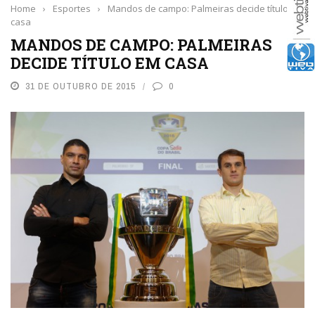
Home
›
Esportes
›
Mandos de campo: Palmeiras decide título em
casa
MANDOS DE CAMPO: PALMEIRAS
DECIDE TÍTULO EM CASA
31 DE OUTUBRO DE 2015
0