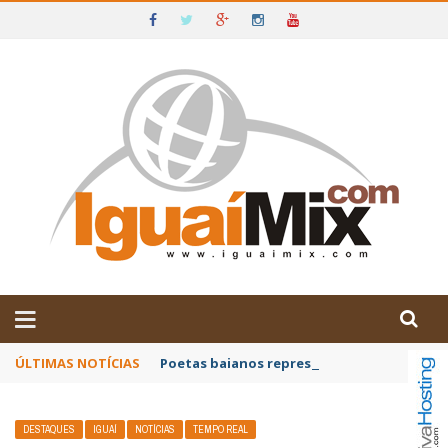
DE IGUAÍ E SUDOESTE DA BAHIA
ÚLTIMAS NOTÍCIAS
Poetas baianos representam o Brasil no XX
DESTAQUES
IGUAÍ
NOTÍCIAS
TEMPO REAL