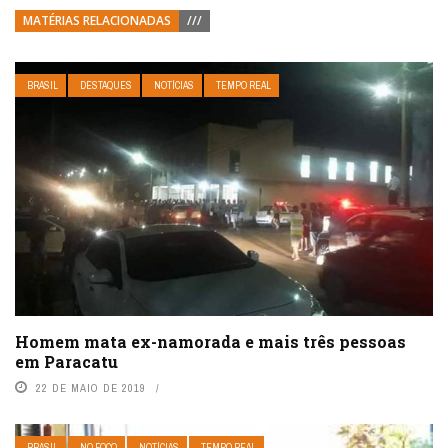
MATÉRIAS RELACIONADAS
///
BRASIL
DESTAQUES
NOTÍCIAS
TEMPO REAL
Homem mata ex-namorada e mais três pessoas
em Paracatu
22 DE MAIO DE 2019
BRASIL
NO FOCO
NOTÍCIAS
TEMPO REAL