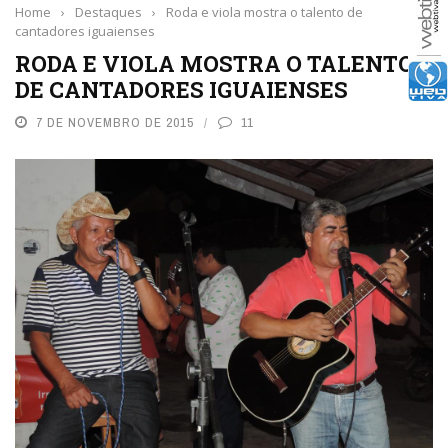
Home
›
Destaques
›
Roda e viola mostra o talento de
cantadores iguaienses
RODA E VIOLA MOSTRA O TALENTO
DE CANTADORES IGUAIENSES
7 DE NOVEMBRO DE 2015
11