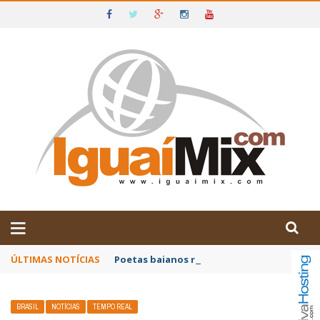
DE IGUAÍ E SUDOESTE DA BAHIA
ÚLTIMAS NOTÍCIAS
Poetas baianos representam o Brasil no XX
BRASIL
NOTÍCIAS
TEMPO REAL