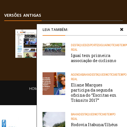
VERSÕES ANTIGAS
LEIA TAMBÉM:
DESTAQUES
ESPORTES
IGUAÍ
NOTÍCIAS
TEMP
REAL
Iguaí tem primeira
associação de ciclismo
AGENDA
BAHIA
DESTAQUES
NOTÍCIAS
TEMPO
REAL
Eliane Marques
HOME
EQUIPE
O PORTAL
CONTATO
participa da segunda
oficina do “Escritas em
/// WebtivaHOSTING
Trânsito 2017”
BAHIA
DESTAQUES
NOTÍCIAS
TEMPO
REAL
Rodovia Itabuna/Ilhéus