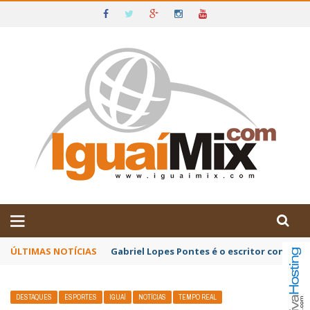
DE IGUAÍ E SUDOESTE DA BAHIA
ÚLTIMAS NOTÍCIAS
Após reunião da APLB Sindicato, profissio
DESTAQUES
ESPORTES
IGUAÍ
NOTÍCIAS
TEMPO REAL