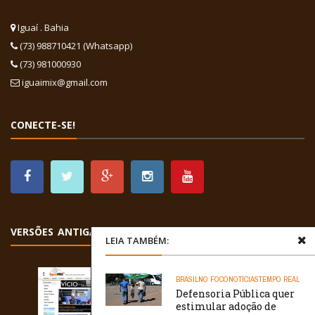
Iguaí . Bahia
(73) 988710421 (Whatsapp)
(73) 981000930
iguaimix@gmail.com
CONECTE-SE!
VERSÕES ANTIGAS
LEIA TAMBÉM:
BRASIL
NO FOCO
NOTÍCIAS
TEMPO REAL
Defensoria Pública quer
estimular adoção de