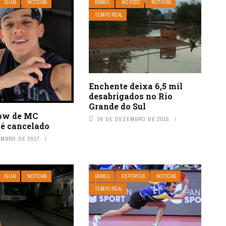
IGUAÍ
NOTÍCIAS
BRASIL
NO FOCO
NOTÍCIAS
TEMPO REAL
Enchente deixa 6,5 mil
desabrigados no Rio
Grande do Sul
how de MC
26 DE DEZEMBRO DE 2015
 é cancelado
EMBRO DE 2017
IGUAÍ
NOTÍCIAS
BRASIL
ESPORTES
NOTÍCIAS
TEMPO REAL