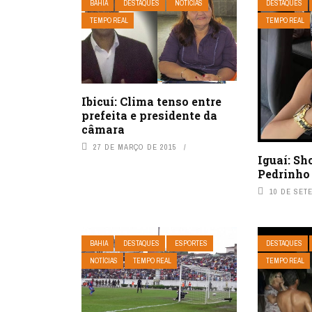
BAHIA
DESTAQUES
NOTÍCIAS
DESTAQUES
TEMPO REAL
TEMPO REAL
Ibicuí: Clima tenso entre
prefeita e presidente da
câmara
27 DE MARÇO DE 2015
Iguaí: S
Pedrinho
10 DE SET
BAHIA
DESTAQUES
ESPORTES
DESTAQUES
NOTÍCIAS
TEMPO REAL
TEMPO REAL