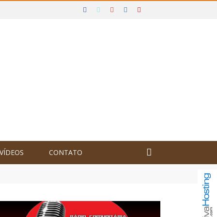
VÍDEOS
CONTATO
olômbia