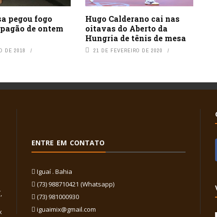
sa pegou fogo
Hugo Calderano cai nas
apagão de ontem
oitavas do Aberto da
Hungria de tênis de mesa
O DE 2018
21 DE FEVEREIRO DE 2020
ENTRE EM CONTATO
Iguaí . Bahia
(73) 988710421 (Whatsapp)
,
(73) 981000930
iguaimix@gmail.com
x