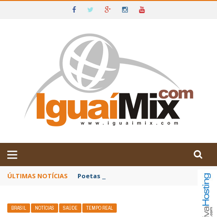
DE IGUAÍ E SUDOESTE DA BAHIA
ÚLTIMAS NOTÍCIAS
Poetas baianos representam o Brasil no XX
BRASIL
NOTÍCIAS
SAÚDE
TEMPO REAL