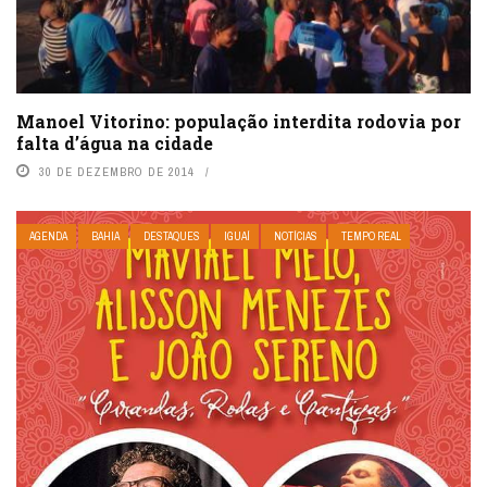
Manoel Vitorino: população interdita rodovia por
falta d’água na cidade
30 DE DEZEMBRO DE 2014
AGENDA
BAHIA
DESTAQUES
IGUAÍ
NOTÍCIAS
TEMPO REAL