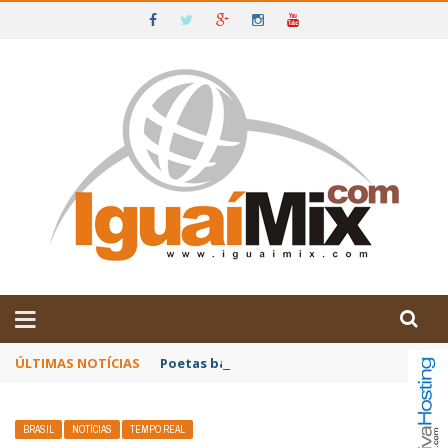
DE IGUAÍ E SUDOESTE DA BAHIA
ÚLTIMAS NOTÍCIAS
Poetas baianos representam o Brasil no XX
BRASIL
NOTÍCIAS
TEMPO REAL