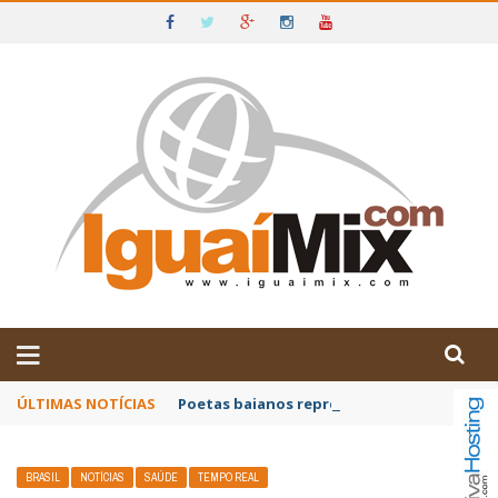
DE IGUAÍ E SUDOESTE DA BAHIA
ÚLTIMAS NOTÍCIAS
Poetas baianos representam o Brasil no XX
BRASIL
NOTÍCIAS
SAÚDE
TEMPO REAL