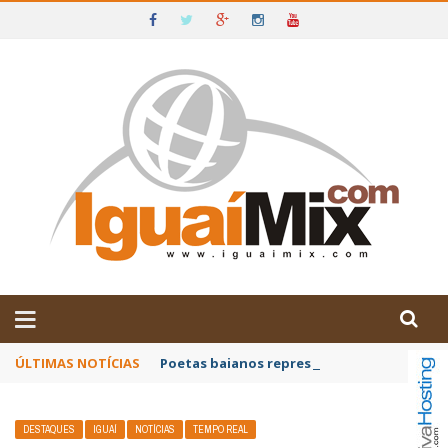
DE IGUAÍ E SUDOESTE DA BAHIA
ÚLTIMAS NOTÍCIAS
Poetas baianos representam o Brasil no XX
DESTAQUES
IGUAÍ
NOTÍCIAS
TEMPO REAL