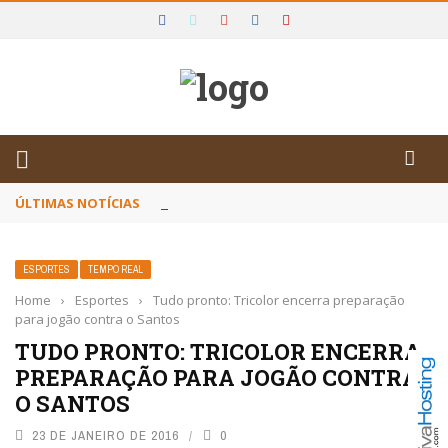
DE IGUAÍ E SUDOESTE DA BAHIA
ÚLTIMAS NOTÍCIAS
Poetas baianos representam o Brasil no XX
ESPORTES
TEMPO REAL
Home
›
Esportes
›
Tudo pronto: Tricolor encerra preparação
para jogão contra o Santos
TUDO PRONTO: TRICOLOR ENCERRA
PREPARAÇÃO PARA JOGÃO CONTRA
O SANTOS
23 DE JANEIRO DE 2016
0