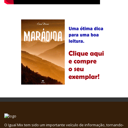
O Iguaí Mix tem sido um importante veículo de informação, tornando-