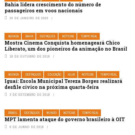
Bahia lidera crescimento do número de
passageiros em voos nacionais
20 DE JANEIRO DE 2020
AGENDA
BAHIA
DESTAQUES
NOTÍCIAS
TEMPO REAL
Mostra Cinema Conquista homenageará Chico
Liberato, um dos pioneiros da animação no Brasil
18 DE OUTUBRO DE 2018
AGENDA
DESTAQUES
EDUCAÇÃO
IGUAÍ
NOTÍCIAS
TEMPO REAL
Iguaí: Escola Municipal Tereza Borges realizará
desfile cívico na próxima quarta-feira
3 DE SETEMBRO DE 2018
BRASIL
DESTAQUES
MUNDO
NOTÍCIAS
TEMPO REAL
MPT lamenta ataque do governo brasileiro à OIT
6 DE JUNHO DE 2018