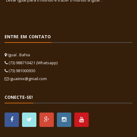
“Levar Iguaí para o mundo e trazer o mundo a Iguaí”.
ENTRE EM CONTATO
Iguaí . Bahia
(73) 988710421 (Whatsapp)
(73) 981000930
iguaimix@gmail.com
CONECTE-SE!