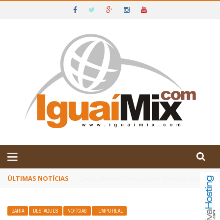
DE IGUAÍ E SUDOESTE DA BAHIA
ÚLTIMAS NOTÍCIAS
Poetas baianos representam o Brasil no XX
BAHIA
DESTAQUES
NOTÍCIAS
TEMPO REAL