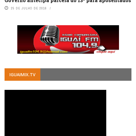
Governo antecipa parcela do 13º para aposentados
25 DE JULHO DE 2016
IGUAIMIX.TV