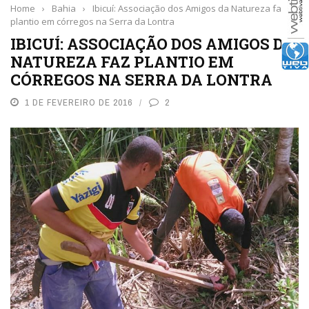
Home
›
Bahia
›
Ibicuí: Associação dos Amigos da Natureza faz
plantio em córregos na Serra da Lontra
IBICUÍ: ASSOCIAÇÃO DOS AMIGOS DA
NATUREZA FAZ PLANTIO EM
CÓRREGOS NA SERRA DA LONTRA
1 DE FEVEREIRO DE 2016
2