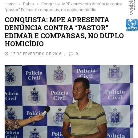
Home
›
Bahia
›
Conquista: MPE apresenta denúncia contra
“pastor” Edimar e comparsas, no duplo homicídio
CONQUISTA: MPE APRESENTA
DENÚNCIA CONTRA “PASTOR”
EDIMAR E COMPARSAS, NO DUPLO
HOMICÍDIO
17 DE FEVEREIRO DE 2016
0