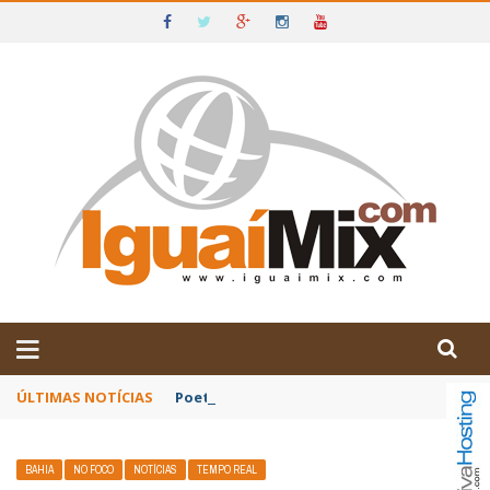
DE IGUAÍ E SUDOESTE DA BAHIA
ÚLTIMAS NOTÍCIAS
Poetas baianos representam o Brasil no XX
BAHIA
NO FOCO
NOTÍCIAS
TEMPO REAL