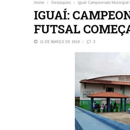
Home
›
Destaques
›
Iguaí: Campeonato Municipal 
IGUAÍ: CAMPEO
FUTSAL COMEÇA 
11 DE MARÇO DE 2016
2