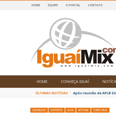
HOME
EQUIPE
O PORTAL
CONTATO
DE IGUAÍ E SUDOESTE DA BAHIA
HOME
CONHEÇA IGUAÍ
NOTÍCI
ÚLTIMAS NOTÍCIAS
Após reunião da APLB Si
DESTAQUES
ESPORTES
IGUAÍ
NOTÍCIAS
TEMPO REAL