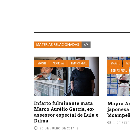
MATÉRIAS RELACIONADAS
///
BRASIL
NOTÍCIAS
TEMPO REAL
BRASIL
ES
TEMPO REAL
Infarto fulminante mata
Mayra Ag
Marco Aurélio Garcia, ex-
japonesa 
assessor especial de Lula e
bicampeã
Dilma
1 DE SET
20 DE JULHO DE 2017