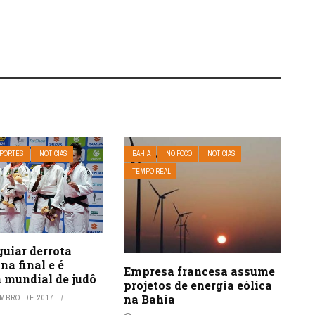
PORTES
NOTÍCIAS
BAHIA
NO FOCO
NOTÍCIAS
TEMPO REAL
uiar derrota
na final e é
Empresa francesa assume
 mundial de judô
projetos de energia eólica
na Bahia
EMBRO DE 2017