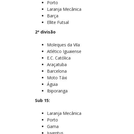
Porto
Laranja Mecânica
Barça
Ellite Futsal
2ª divisão
Moleques da Vila
Atlético Iguaiense
E.C. Católica
Araçatuba
Barcelona
Moto Táxi
Águia
Ibiporanga
Sub 15:
Laranja Mecânica
Porto
Gama
Juventus