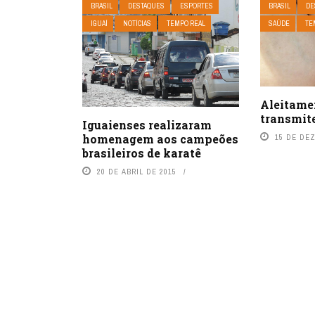
BRASIL
DESTAQUES
ESPORTES
BRASIL
DE
IGUAÍ
NOTÍCIAS
TEMPO REAL
SAÚDE
TE
Aleitame
transmite
Iguaienses realizaram
homenagem aos campeões
15 DE DE
brasileiros de karatê
20 DE ABRIL DE 2015