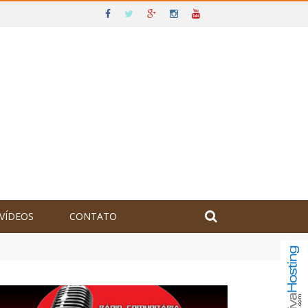
VÍDEOS
CONTATO
olômbia