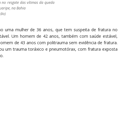
 no resgate das vítimas da queda
uaripe, na Bahia
ção)
são uma mulher de 36 anos, que tem suspeita de fratura no
 estável. Um homem de 42 anos, também com saúde estável,
omem de 43 anos com politrauma sem evidência de fratura.
ntou um trauma toráxico e pneumotórax, com fratura exposta
o.