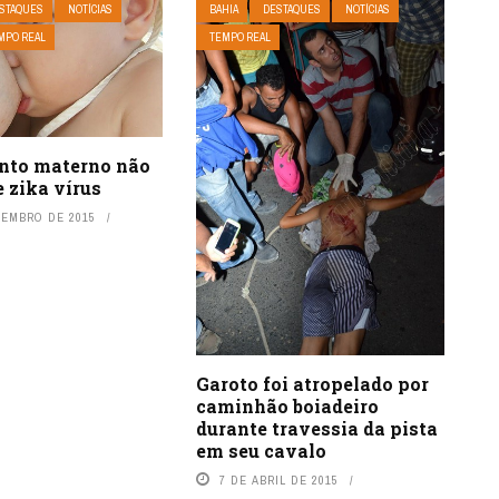
STAQUES
NOTÍCIAS
BAHIA
DESTAQUES
NOTÍCIAS
MPO REAL
TEMPO REAL
nto materno não
 zika vírus
ZEMBRO DE 2015
Garoto foi atropelado por
caminhão boiadeiro
durante travessia da pista
em seu cavalo
7 DE ABRIL DE 2015