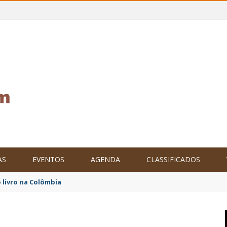
AS
EVENTOS
AGENDA
CLASSIFICADOS
tam o Brasil no XXIV Parlamento Internacional de Escritores, na C