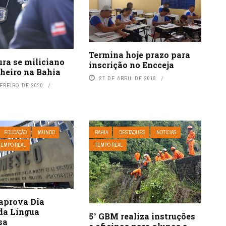
Termina hoje prazo para
ra se miliciano
inscrição no Encceja
heiro na Bahia
27 DE ABRIL DE 2018
EREIRO DE 2020
EDUCAÇÃO
MUNDO
BAHIA
DESTAQUES
NOTÍCIAS
TEMPO REAL
TEMPO REAL
aprova Dia
da Língua
5° GBM realiza instruções
sa