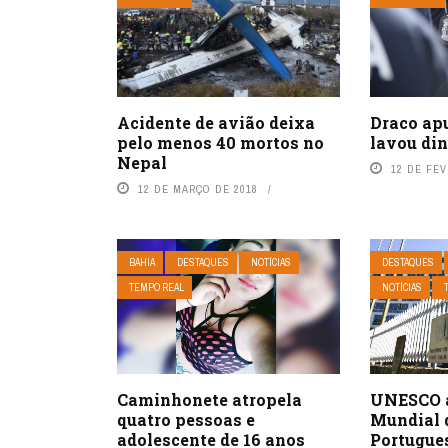
Acidente de avião deixa
Draco apu
pelo menos 40 mortos no
lavou din
Nepal
12 DE FEV
12 DE MARÇO DE 2018
BAHIA
DESTAQUES
NOTÍCIAS
DESTAQUES
TEMPO REAL
NOTÍCIAS
Caminhonete atropela
UNESCO 
quatro pessoas e
Mundial 
adolescente de 16 anos
Portugue