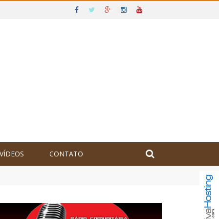
VÍDEOS
CONTATO
olômbia