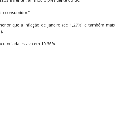
sos à frente”, afirmou o presidente do BC.
 do consumidor.”
, menor que a inflação de janeiro (de 1,27%) e também mais
).
 acumulada estava em 10,36%.