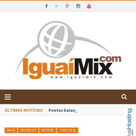
DE IGUAÍ E SUDOESTE DA BAHIA
ÚLTIMAS NOTÍCIAS
Poetas baianos representam o Brasil no XX
BAHIA
DESTAQUES
NOTÍCIAS
TEMPO REAL