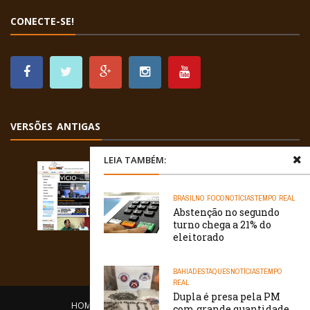
CONECTE-SE!
VERSÕES ANTIGAS
LEIA TAMBÉM:
BRASIL
NO FOCO
NOTÍCIAS
TEMPO REAL
Abstenção no segundo
turno chega a 21% do
eleitorado
BAHIA
DESTAQUES
NOTÍCIAS
TEMPO
REAL
Dupla é presa pela PM
HOME
EQUIPE
O PORTAL
CONTATO
com grande quantidade