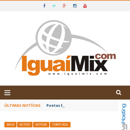
DE IGUAÍ E SUDOESTE DA BAHIA
ÚLTIMAS NOTÍCIAS
Poetas baianos representam o Brasil no XX
BAHIA
NO FOCO
NOTÍCIAS
TEMPO REAL