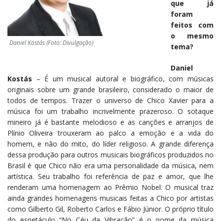
que já
foram
feitos com
o mesmo
Daniel Kostás (Foto: Divulgação)
tema?
Daniel
Kostás
– É um musical autoral e biográfico, com músicas
originais sobre um grande brasileiro, considerado o maior de
todos de tempos. Trazer o universo de Chico Xavier para a
música foi um trabalho incrivelmente prazeroso. O sotaque
mineiro já é bastante melodioso e as canções e arranjos de
Plínio Oliveira trouxeram ao palco a emoção e a vida do
homem, e não do mito, do líder religioso. A grande diferença
dessa produção para outros musicais biográficos produzidos no
Brasil é que Chico não era uma personalidade da música, nem
artística. Seu trabalho foi referência de paz e amor, que lhe
renderam uma homenagem ao Prêmio Nobel. O musical traz
ainda grandes homenagens musicais feitas a Chico por artistas
como Gilberto Gil, Roberto Carlos e Fábio Júnior. O próprio título
do espetáculo “No Céu da Vibração” é o nome da música