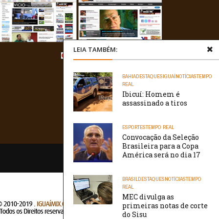
LEIA TAMBÉM:
BAHIA
DESTAQUES
IGUAÍ
NOTÍCIAS
TEMPO
REAL
Ibicuí: Homem é
assassinado a tiros
ESPORTES
TEMPO REAL
Convocação da Seleção
Brasileira para a Copa
América será no dia 17
/// WebtivaHOSTING
BRASIL
DESTAQUES
NOTÍCIAS
TEMPO
REAL
MEC divulga as
primeiras notas de corte
do Sisu