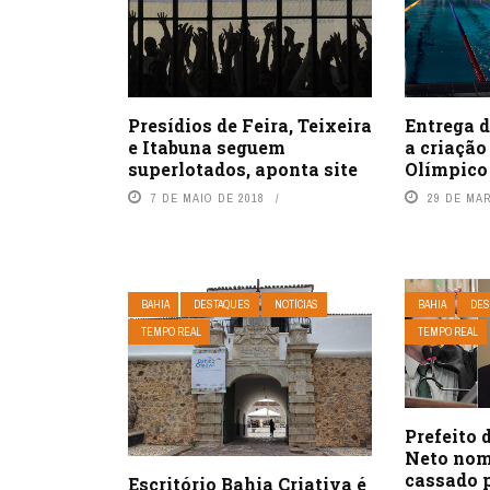
Entrega 
Presídios de Feira, Teixeira
a criação
e Itabuna seguem
Olímpico
superlotados, aponta site
29 DE MA
7 DE MAIO DE 2018
BAHIA
DESTAQUES
NOTÍCIAS
BAHIA
DES
TEMPO REAL
TEMPO REAL
Prefeito
Neto nom
cassado 
Escritório Bahia Criativa é