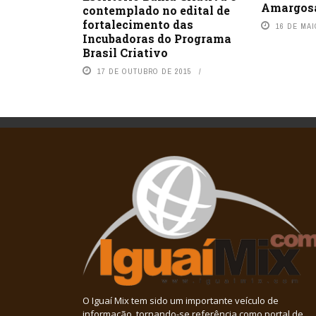
Amargos
contemplado no edital de
fortalecimento das
16 DE MAI
Incubadoras do Programa
Brasil Criativo
17 DE OUTUBRO DE 2015
O Iguaí Mix tem sido um importante veículo de
informação, tornando-se referência como portal de