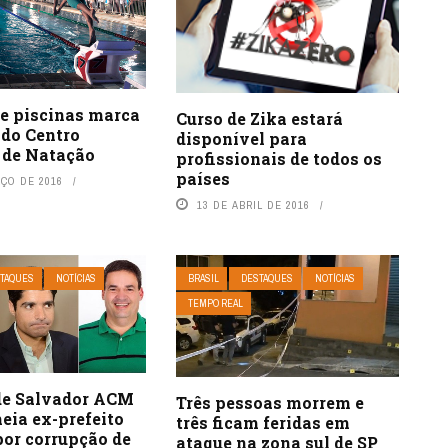
de piscinas marca
Curso de Zika estará
 do Centro
disponível para
 de Natação
profissionais de todos os
países
RÇO DE 2016
13 DE ABRIL DE 2016
TAQUES
NOTÍCIAS
BRASIL
DESTAQUES
NOTÍCIAS
TEMPO REAL
 de Salvador ACM
Três pessoas morrem e
eia ex-prefeito
três ficam feridas em
por corrupção de
ataque na zona sul de SP