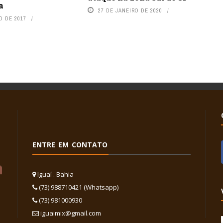
a
27 DE JANEIRO DE 2020
O DE 2017
ENTRE EM CONTATO
Iguaí . Bahia
(73) 988710421 (Whatsapp)
(73) 981000930
iguaimix@gmail.com