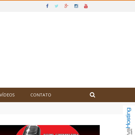
VÍDEOS
CONTATO
olômbia