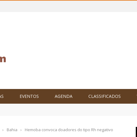
AS
EVENTOS
AGENDA
CLASSIFICADOS
tam o Brasil no XXIV Parlamento Internacional de Escritores, na C
›
Bahia
›
Hemoba convoca doadores do tipo Rh negativo