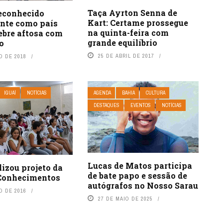
Taça Ayrton Senna de
reconhecido
Kart: Certame prossegue
ente como país
na quinta-feira com
febre aftosa com
grande equilíbrio
o
25 DE ABRIL DE 2017
O DE 2018
IGUAÍ
NOTÍCIAS
AGENDA
BAHIA
CULTURA
DESTAQUES
EVENTOS
NOTÍCIAS
Lucas de Matos participa
izou projeto da
de bate papo e sessão de
 Conhecimentos
autógrafos no Nosso Sarau
O DE 2016
27 DE MAIO DE 2025