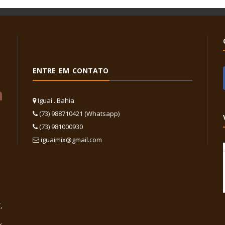
ENTRE EM CONTATO
Iguaí . Bahia
(73) 988710421 (Whatsapp)
(73) 981000930
iguaimix@gmail.com
,
x