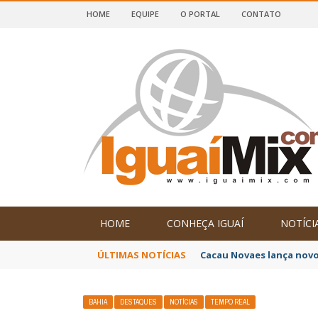
HOME
EQUIPE
O PORTAL
CONTATO
DE IGUAÍ E SUDOESTE DA BAHIA
HOME
CONHEÇA IGUAÍ
NOTÍCI
ÚLTIMAS NOTÍCIAS
Cacau Novaes lança novo
BAHIA
DESTAQUES
NOTÍCIAS
TEMPO REAL