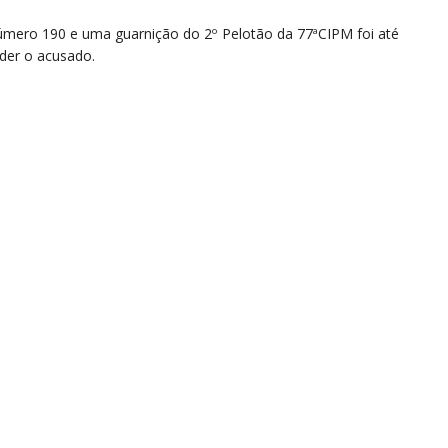
 número 190 e uma guarnição do 2º Pelotão da 77ªCIPM foi até
nder o acusado.