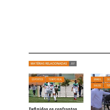
MATÉRIAS RELACIONADAS
///
ESPORTES
TEMPO REAL
BRASIL
DE
SAÚDE
TE
Definidos os confrontos