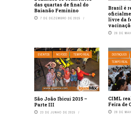
das quartas de final do
Brasil é 
Baianão Feminino
oficialm
7 DE DEZEMBRO DE 2015
livre da 
vacinaçã
26 DE MAI
EVENTOS
NO FOCO
TEMPO REAL
DESTAQUES
TEMPO REAL
CIML real
São João Ibicuí 2015 –
Feira de
Parte III
28 DE MAI
23 DE JUNHO DE 2015