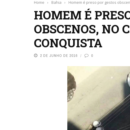
Home
›
Bahia
›
Homem é preso por gestos obsceno
HOMEM É PRESO
OBSCENOS, NO 
CONQUISTA
2 DE JUNHO DE 2016
0