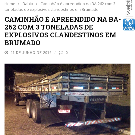
Home
›
Bahia
›
Caminhão é apreendido na BA-262 com 3
toneladas de explosivos clandestinos em Brumado
CAMINHÃO É APREENDIDO NA BA-
262 COM 3 TONELADAS DE
EXPLOSIVOS CLANDESTINOS EM
BRUMADO
11 DE JUNHO DE 2016
0