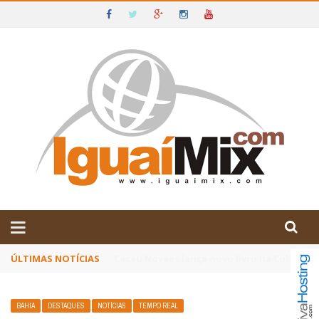
DE IGUAÍ E SUDOESTE DA BAHIA
ÚLTIMAS NOTÍCIAS
Poetas baianos representam o Brasil no XX
BAHIA
DESTAQUES
NOTÍCIAS
TEMPO REAL