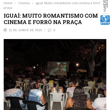
Home
›
Cinema
›
Iguaí: Muito romantismo com cinema e forró na
praça
IGUAÍ: MUITO ROMANTISMO COM
CINEMA E FORRÓ NA PRAÇA
11 DE JUNHO DE 2016
0