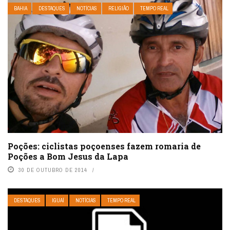
BAHIA
DESTAQUES
NOTÍCIAS
RELIGIÃO
TEMPO REAL
Poções: ciclistas poçoenses fazem romaria de
Poções a Bom Jesus da Lapa
30 DE OUTUBRO DE 2014
DESTAQUES
IGUAÍ
NOTÍCIAS
TEMPO REAL