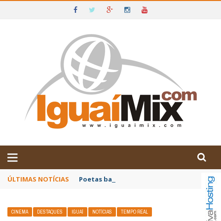
DE IGUAÍ E SUDOESTE DA BAHIA
ÚLTIMAS NOTÍCIAS
Poetas baianos representam o Brasil no XX
CINEMA
DESTAQUES
IGUAÍ
NOTÍCIAS
TEMPO REAL