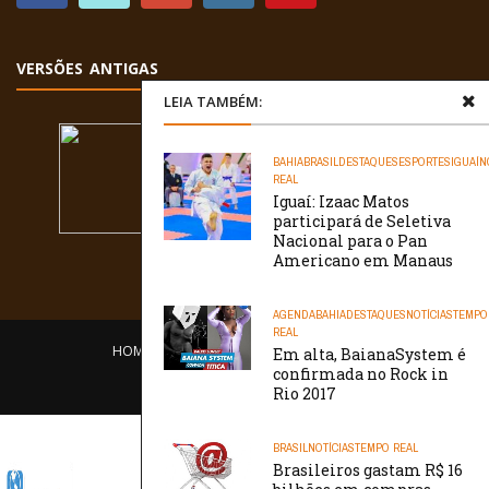
VERSÕES ANTIGAS
LEIA TAMBÉM:
BAHIA
BRASIL
DESTAQUES
ESPORTES
IGUAÍ
N
REAL
Iguaí: Izaac Matos
participará de Seletiva
Nacional para o Pan
Americano em Manaus
AGENDA
BAHIA
DESTAQUES
NOTÍCIAS
TEMPO
REAL
HOME
EQUIPE
O PORTAL
CONTATO
Em alta, BaianaSystem é
confirmada no Rock in
/// WebtivaHOSTING
Rio 2017
BRASIL
NOTÍCIAS
TEMPO REAL
Brasileiros gastam R$ 16