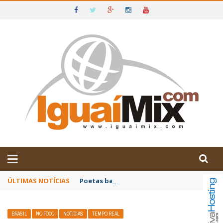
DE IGUAÍ E SUDOESTE DA BAHIA
ÚLTIMAS NOTÍCIAS
Poetas baianos representam o Brasil no XX
BRASIL
NO FOCO
NOTÍCIAS
TEMPO REAL