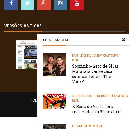
VERSÕES ANTIGAS
LEIA TAMBÉM:
BRASIL
DESTAQUES
NOTÍCIAS
TEMPO
REAL
Sobrinho-neto de Silas
Malafaia vai se casar
com cantor ex-‘The
Voice’
AGENDA
DESTAQUES
IGUAÍ
NOTÍCIAS
TEMPO
HOME
EQUIPE
O PORTAL
CONTATO
REAL
X Roda de Viola será
/// WebtivaHOSTING
realizada dia 30 de abril
ESPORTES
TEMPO REAL