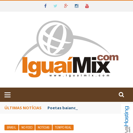
DE IGUAÍ E SUDOESTE DA BAHIA
ÚLTIMAS NOTÍCIAS
Poetas baianos representam o Brasil no XX
BRASIL
NO FOCO
NOTÍCIAS
TEMPO REAL