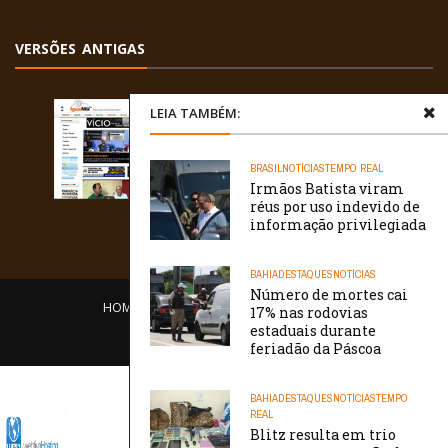
VERSÕES ANTIGAS
LEIA TAMBÉM:
BRASIL
NOTÍCIAS
TEMPO REAL
Irmãos Batista viram
réus por uso indevido de
informação privilegiada
BAHIA
DESTAQUES
NOTÍCIAS
Número de mortes cai
HOME
EQUIPE
O PORTAL
CONTATO
17% nas rodovias
estaduais durante
/// WebtivaHOSTING
feriadão da Páscoa
BAHIA
DESTAQUES
NOTÍCIAS
TEMPO
REAL
Blitz resulta em trio