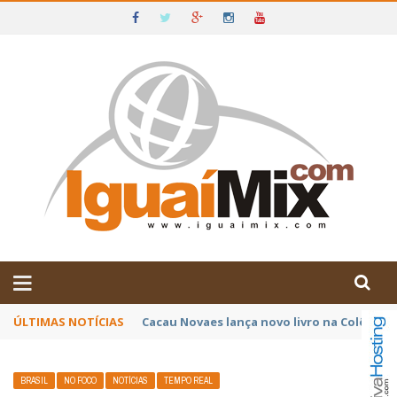
DE IGUAÍ E SUDOESTE DA BAHIA
ÚLTIMAS NOTÍCIAS
Poetas baianos representam o Brasil no XX
BRASIL
NO FOCO
NOTÍCIAS
TEMPO REAL