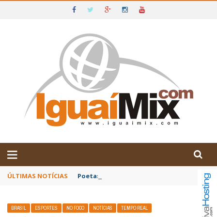
DE IGUAÍ E SUDOESTE DA BAHIA
ÚLTIMAS NOTÍCIAS
Poetas baianos representam o Brasil no XX
BRASIL
ESPORTES
NO FOCO
NOTÍCIAS
TEMPO REAL