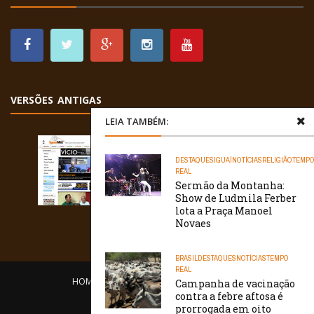
VERSÕES ANTIGAS
LEIA TAMBÉM:
DESTAQUES
IGUAÍ
NOTÍCIAS
RELIGIÃO
TEMP
REAL
Sermão da Montanha:
Show de Ludmila Ferber
lota a Praça Manoel
Novaes
BRASIL
DESTAQUES
NOTÍCIAS
TEMPO
REAL
HOME
EQUIPE
O PORTAL
CONTATO
Campanha de vacinação
contra a febre aftosa é
/// WebtivaHOSTING
prorrogada em oito