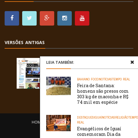
VERSÕES ANTIGAS
LEIA TAMBÉM:
BAHIA
NO FOCO
NOTÍCIAS
TEMPO REAL
Feira de Santana:
homens são presos com
303 kg de maconha e R$
74 mil em espécie
DESTAQUES
IGUAÍ
NOTÍCIAS
RELIGIÃO
TEMP
HOME
EQUIPE
O PORTAL
CONTATO
REAL
Evangélicos de Iguaí
/// WebtivaHOSTING
comemoram Dia da