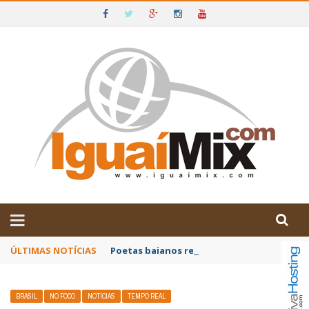
DE IGUAÍ E SUDOESTE DA BAHIA
ÚLTIMAS NOTÍCIAS
Poetas baianos representam o Brasil no XX
BRASIL
NO FOCO
NOTÍCIAS
TEMPO REAL