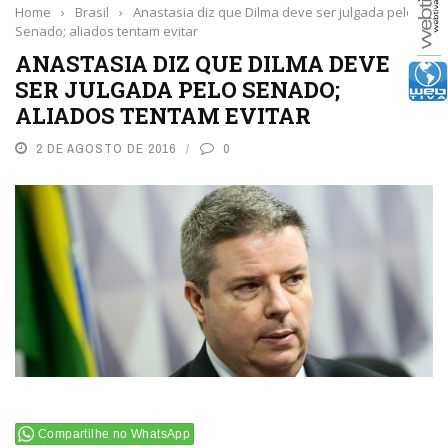
Home
›
Brasil
›
Anastasia diz que Dilma deve ser julgada pelo
Senado; aliados tentam evitar
ANASTASIA DIZ QUE DILMA DEVE
SER JULGADA PELO SENADO;
ALIADOS TENTAM EVITAR
2 DE AGOSTO DE 2016
0
Compartilhe no WhatsApp