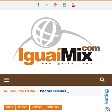
DE IGUAÍ E SUDOESTE DA BAHIA
ÚLTIMAS NOTÍCIAS
Poetas baianos representam o Brasil no XX
BRASIL
NO FOCO
NOTÍCIAS
TEMPO REAL