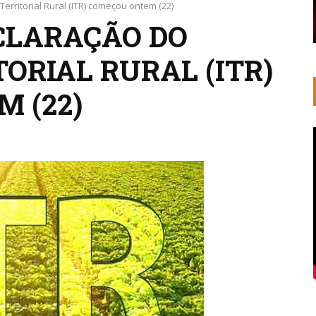
erritorial Rural (ITR) começou ontem (22)
CLARAÇÃO DO
ORIAL RURAL (ITR)
 (22)