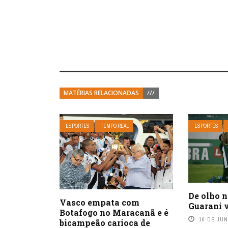
MATÉRIAS RELACIONADAS
///
ESPORTES
TEMPO REAL
ESPORTES
De olho n
Vasco empata com
Guarani v
Botafogo no Maracanã e é
16 DE JU
bicampeão carioca de