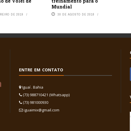
o de Vôlei de
treinamento para o
Mundial
REIRO DE 2019
30 DE AGOSTO DE 2018
ENTRE EM CONTATO
Iguaí . Bahia
(73) 988710421 (Whatsapp)
(73) 981000930
iguaimix@gmail.com