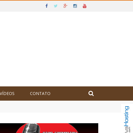
VÍDEOS
CONTATO
olômbia