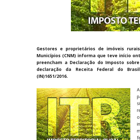
Gestores e proprietários de imóveis rura
Municípios (CNM) informa que teve início on
preencham a Declaração do Imposto sobre a
declaração da Receita Federal do Brasi
(IN)1651/2016.
A
p
s
r
o
i
m
f