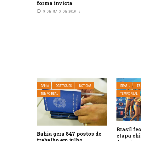
forma invicta
9 DE MAIO DE 2016
BAHIA
DESTAQUES
NOTÍCIAS
BRASIL
ES
TEMPO REAL
TEMPO REAL
Brasil fe
Bahia gera 847 postos de
etapa chi
trabalho em julho