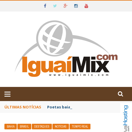
DE IGUAÍ E SUDOESTE DA BAHIA
ÚLTIMAS NOTÍCIAS
Poetas baianos representam o Brasil no XX
BAHIA
BRASIL
DESTAQUES
NOTÍCIAS
TEMPO REAL