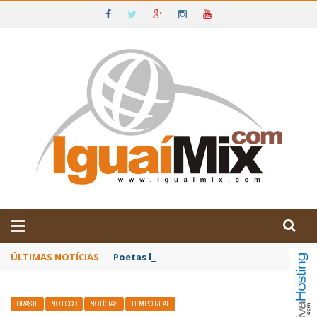
DE IGUAÍ E SUDOESTE DA BAHIA
ÚLTIMAS NOTÍCIAS
Poetas baianos representam o Brasil no XX
BRASIL
NO FOCO
NOTÍCIAS
TEMPO REAL