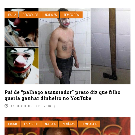
BAHIA
DESTAQUES
NOTÍCIAS
TEMPO REAL
Pai de “palhaço assustador” preso diz que filho
queria ganhar dinheiro no YouTube
17 DE OUTUBRO DE 2016
BRASIL
ESPORTES
NO FOCO
NOTÍCIAS
TEMPO REAL