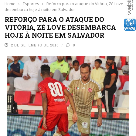
Home
›
Esportes
›
Reforço para o ataque do Vitória, Zé Love
desembarca hoje à noite em Salvador
REFORÇO PARA O ATAQUE DO
VITÓRIA, ZÉ LOVE DESEMBARCA
HOJE À NOITE EM SALVADOR
2 DE SETEMBRO DE 2016
0