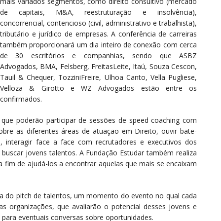
mais variados segmentos, como direito consultivo (mercado
de capitais, M&A, reestruturação e insolvência),
concorrencial, contencioso (civil, administrativo e trabalhista),
tributário e jurídico de empresas. A conferência de carreiras
também proporcionará um dia inteiro de conexão com cerca
de 30 escritórios e companhias, sendo que ASBZ
Advogados, BMA, Felsberg, FreitasLeite, Itaú, Souza Cescon,
Tauil & Chequer, TozziniFreire, Ulhoa Canto, Vella Pugliese,
Velloza & Girotto e WZ Advogados estão entre os
confirmados.
, que poderão participar de sessões de speed coaching com
 sobre as diferentes áreas de atuação em Direito, ouvir bate-
e, interagir face a face com recrutadores e executivos dos
 buscar jovens talentos. A Fundação Estudar também realiza
fim de ajudá-los a encontrar aquelas que mais se encaixam
nda do pitch de talentos, um momento do evento no qual cada
as organizações, que avaliarão o potencial desses jovens e
 para eventuais conversas sobre oportunidades.