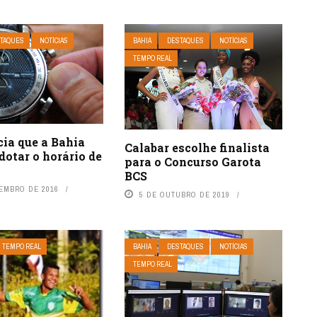
TAQUES
NOTÍCIAS
BAHIA
DESTAQUES
NOTÍCIAS
TEMPO REAL
ia que a Bahia
Calabar escolhe finalista
dotar o horário de
para o Concurso Garota
BCS
TEMBRO DE 2016
5 DE OUTUBRO DE 2019
TEMPO REAL
BAHIA
DESTAQUES
NOTÍCIAS
TEMPO REAL