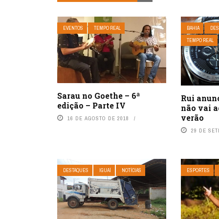
EVENTOS
TEMPO REAL
BAHIA
DES
TEMPO REAL
Sarau no Goethe – 6ª
Rui anunc
edição – Parte IV
não vai a
verão
16 DE AGOSTO DE 2018
29 DE SE
DESTAQUES
IGUAÍ
NOTÍCIAS
ESPORTES