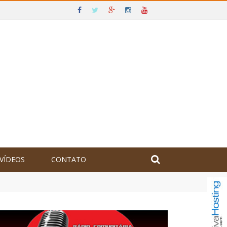
VÍDEOS
CONTATO
olômbia