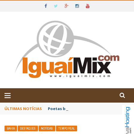
DE IGUAÍ E SUDOESTE DA BAHIA
ÚLTIMAS NOTÍCIAS
Poetas baianos representam o Brasil no XX
BAHIA
DESTAQUES
NOTÍCIAS
TEMPO REAL